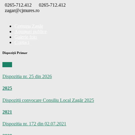
Skip
0265-712.412
0265-712.412
to
zagar@cjmures.ro
content
Comuna Zagăr
Anunțuri publice
Galerie foto
Contact
Dispoziții Primar
2026
Dispozitia nr. 25 din 2026
2025
Dispoziții convocare Consiliu Local Zagăr 2025
2021
Dispozitia nr. 172 din 02.07.2021