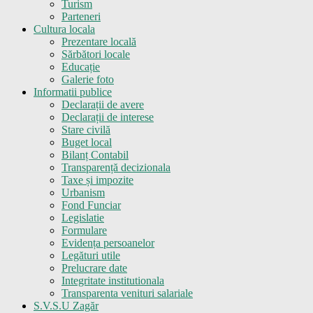
Turism
Parteneri
Cultura locala
Prezentare locală
Sărbători locale
Educație
Galerie foto
Informatii publice
Declarații de avere
Declarații de interese
Stare civilă
Buget local
Bilanț Contabil
Transparență decizionala
Taxe și impozite
Urbanism
Fond Funciar
Legislatie
Formulare
Evidența persoanelor
Legături utile
Prelucrare date
Integritate institutionala
Transparenta venituri salariale
S.V.S.U Zagăr