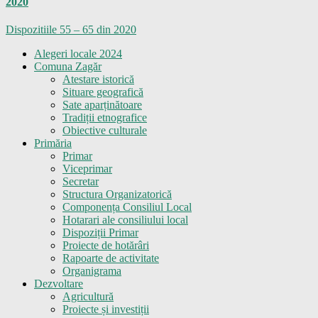
2020
Dispozitiile 55 – 65 din 2020
Alegeri locale 2024
Comuna Zagăr
Atestare istorică
Situare geografică
Sate aparținătoare
Tradiții etnografice
Obiective culturale
Primăria
Primar
Viceprimar
Secretar
Structura Organizatorică
Componența Consiliul Local
Hotarari ale consiliului local
Dispoziții Primar
Proiecte de hotărâri
Rapoarte de activitate
Organigrama
Dezvoltare
Agricultură
Proiecte și investiții