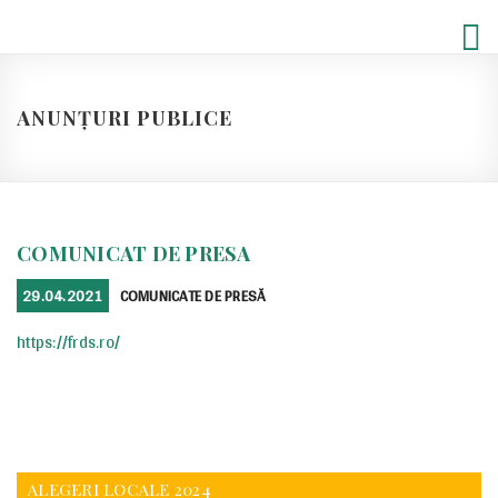
Skip
to
content
ANUNȚURI PUBLICE
COMUNICAT DE PRESA
POSTED
CATEGORIES
29.04.2021
COMUNICATE DE PRESĂ
ON
https://frds.ro/
ALEGERI LOCALE 2024