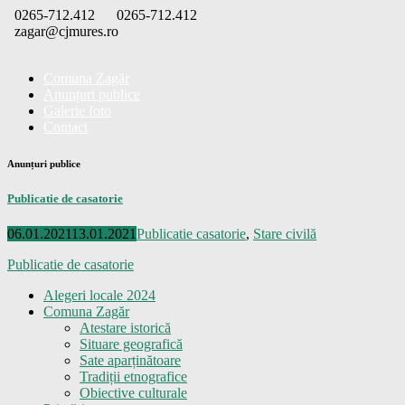
Skip
0265-712.412
0265-712.412
to
zagar@cjmures.ro
content
Comuna Zagăr
Anunțuri publice
Galerie foto
Contact
Anunțuri publice
Publicatie de casatorie
Posted
Categories
06.01.2021
13.01.2021
Publicatie casatorie
,
Stare civilă
on
Publicatie de casatorie
Alegeri locale 2024
Comuna Zagăr
Atestare istorică
Situare geografică
Sate aparținătoare
Tradiții etnografice
Obiective culturale