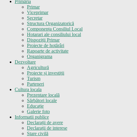
Primăria
Primar
Viceprimar
Secretar
Structura Organizatorică
Componența Consiliul Local
Hotarari ale consiliului local
Dispoziții Primar
Proiecte de hotărâri
Rapoarte de activitate
Organigrama
Dezvoltare
Agricultură
Proiecte și investiții
Turism
Parteneri
Cultura locala
Prezentare locală
Sărbători locale
Educație
Galerie foto
Informatii publice
Declarații de avere
Declarații de interese
Stare civilă