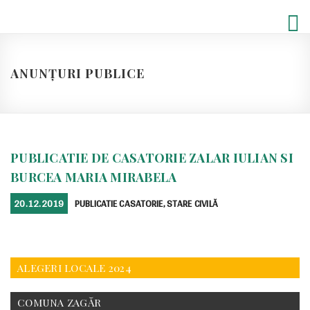
Skip
to
content
ANUNȚURI PUBLICE
PUBLICATIE DE CASATORIE ZALAR IULIAN SI
BURCEA MARIA MIRABELA
POSTED
CATEGORIES
20.12.2019
PUBLICATIE CASATORIE
,
STARE CIVILĂ
ON
ALEGERI LOCALE 2024
COMUNA ZAGĂR