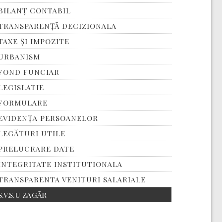
BILANȚ CONTABIL
TRANSPARENȚĂ DECIZIONALA
TAXE ȘI IMPOZITE
URBANISM
FOND FUNCIAR
LEGISLATIE
FORMULARE
EVIDENȚA PERSOANELOR
LEGĂTURI UTILE
PRELUCRARE DATE
INTEGRITATE INSTITUTIONALA
TRANSPARENTA VENITURI SALARIALE
S.V.S.U ZAGĂR