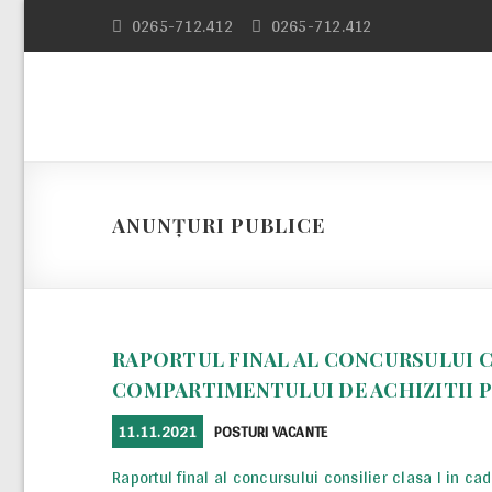
Skip
0265-712.412
0265-712.412
to
content
ANUNȚURI PUBLICE
RAPORTUL FINAL AL CONCURSULUI C
COMPARTIMENTULUI DE ACHIZITII 
POSTED
CATEGORIES
11.11.2021
POSTURI VACANTE
ON
Raportul final al concursului consilier clasa I in ca