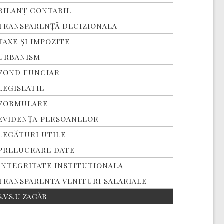
BILANȚ CONTABIL
TRANSPARENȚĂ DECIZIONALA
TAXE ȘI IMPOZITE
URBANISM
FOND FUNCIAR
LEGISLATIE
FORMULARE
EVIDENȚA PERSOANELOR
LEGĂTURI UTILE
PRELUCRARE DATE
INTEGRITATE INSTITUTIONALA
TRANSPARENTA VENITURI SALARIALE
S.V.S.U ZAGĂR