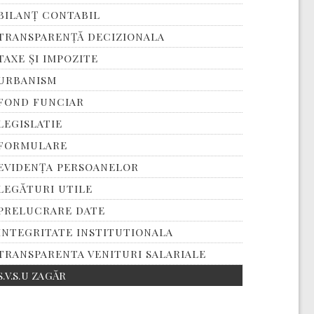
BILANȚ CONTABIL
TRANSPARENȚĂ DECIZIONALA
TAXE ȘI IMPOZITE
URBANISM
FOND FUNCIAR
LEGISLATIE
FORMULARE
EVIDENȚA PERSOANELOR
LEGĂTURI UTILE
PRELUCRARE DATE
INTEGRITATE INSTITUTIONALA
TRANSPARENTA VENITURI SALARIALE
S.V.S.U ZAGĂR