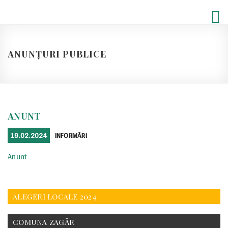
Skip
to
content
ANUNȚURI PUBLICE
ANUNT
POSTED
CATEGORIES
19.02.2024
INFORMĂRI
ON
Anunt
ALEGERI LOCALE 2024
COMUNA ZAGĂR