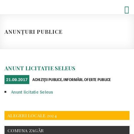
Skip
to
content
ANUNȚURI PUBLICE
ANUNT LICITATIE SELEUS
POSTED
CATEGORIES
21.09.2017
ACHIZIȚII PUBLICE
,
INFORMĂRI
,
OFERTE PUBLICE
ON
Anunt licitatie Seleus
ALEGERI LOCALE 2024
COMUNA ZAGĂR