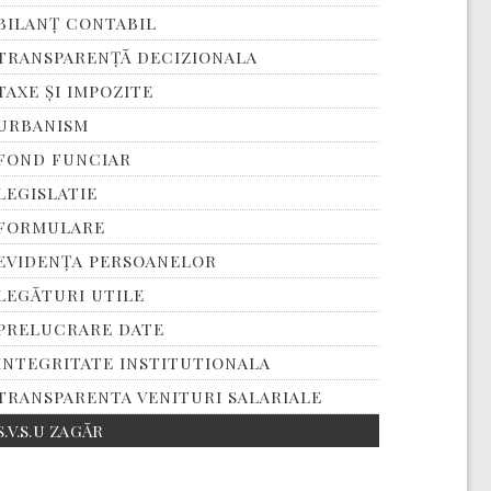
BILANȚ CONTABIL
TRANSPARENȚĂ DECIZIONALA
TAXE ȘI IMPOZITE
URBANISM
FOND FUNCIAR
LEGISLATIE
FORMULARE
EVIDENȚA PERSOANELOR
LEGĂTURI UTILE
PRELUCRARE DATE
INTEGRITATE INSTITUTIONALA
TRANSPARENTA VENITURI SALARIALE
S.V.S.U ZAGĂR