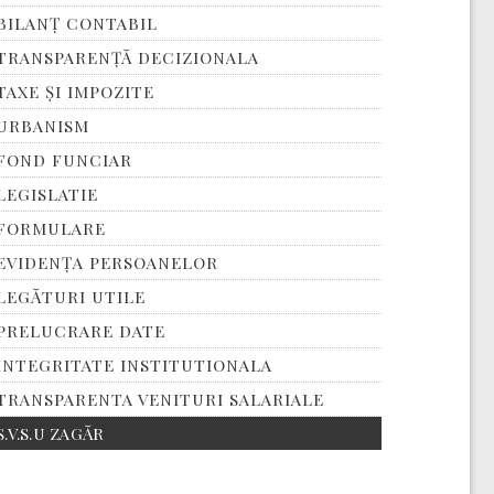
BILANȚ CONTABIL
TRANSPARENȚĂ DECIZIONALA
TAXE ȘI IMPOZITE
URBANISM
FOND FUNCIAR
LEGISLATIE
FORMULARE
EVIDENȚA PERSOANELOR
LEGĂTURI UTILE
PRELUCRARE DATE
INTEGRITATE INSTITUTIONALA
TRANSPARENTA VENITURI SALARIALE
S.V.S.U ZAGĂR