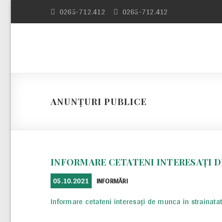
Skip
0265-712.412
0265-712.412
to
content
ANUNȚURI PUBLICE
INFORMARE CETATENI INTERESAȚI D
POSTED
CATEGORIES
05.10.2021
INFORMĂRI
ON
Informare cetateni interesați de munca in strainata